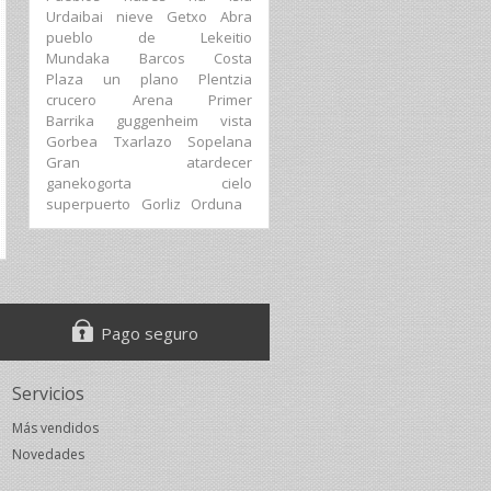
Urdaibai
nieve
Getxo
Abra
pueblo
de
Lekeitio
Mundaka
Barcos
Costa
Plaza
un
plano
Plentzia
crucero
Arena
Primer
Barrika
guggenheim
vista
Gorbea
Txarlazo
Sopelana
Gran
atardecer
ganekogorta
cielo
superpuerto
Gorliz
Orduna
Pago seguro
Servicios
Más vendidos
Novedades