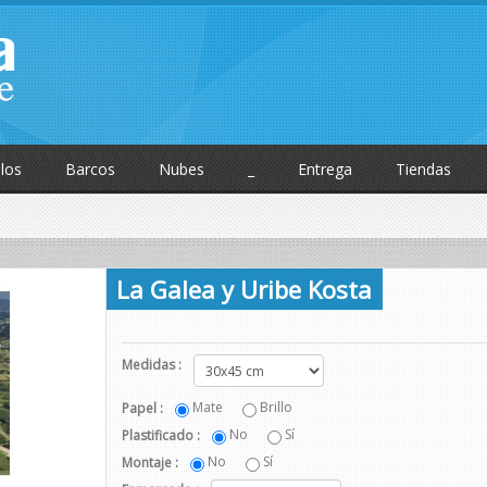
los
Barcos
Nubes
_
Entrega
Tiendas
La Galea y Uribe Kosta
Medidas :
Mate
Brillo
Papel :
No
Sí
Plastificado :
No
Sí
Montaje :