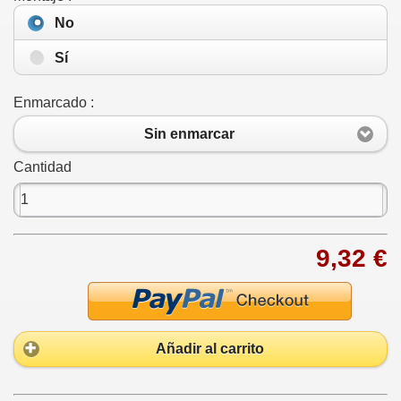
No
Sí
Enmarcado :
Sin enmarcar
Cantidad
9,32 €
Añadir al carrito