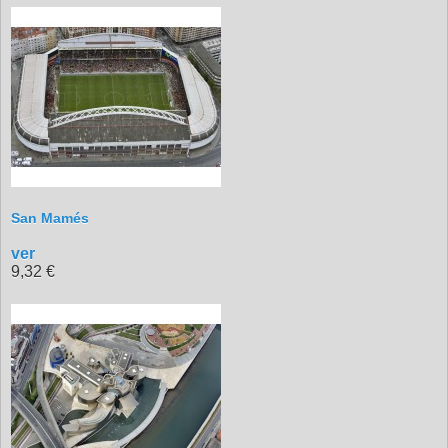
San Mamés
ver
9,32 €