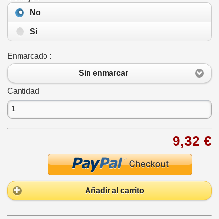
No
Sí
Enmarcado :
Sin enmarcar
Cantidad
9,32 €
Añadir al carrito