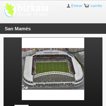
Entrar
carrito
San Mamés